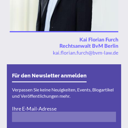
Kai Florian Furch
Rechtsanwalt BvM Berlin
kai.florian.furch@bvm-law.de
Für den Newsletter anmelden
Verpassen Sie keine Neuigkeiten, Events, Blogartikel
und Veröffentlichungen mehr.
Ihre E-Mail-Adresse