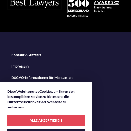
Footer
Kontakt & Anfahrt
Navigation
Impressum
DSGVO-Informationen für Mandanten
Datenschutz
Diese Website nutzt Cookies, um Ihnen den
bestmöglichen Service zu bieten und die
Nutzerfreundlichkeit der Webseite zu
verbessern.
ALLE AKZEPTIEREN