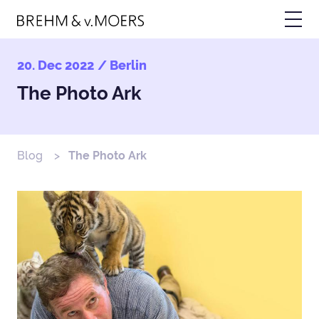
Skip
to
main
content
20. Dec 2022
/ Berlin
The Photo Ark
Blog
The Photo Ark
Breadcrumb
Image/Video
Bild