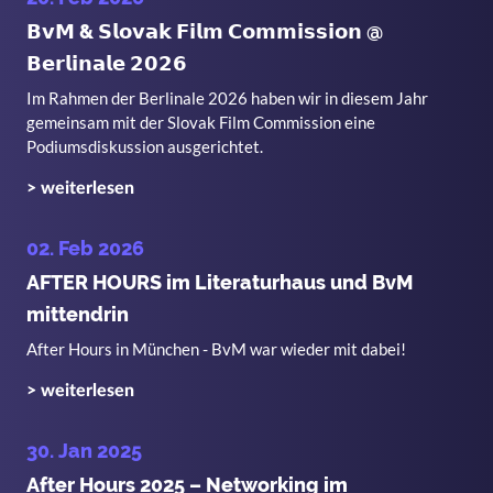
𝗕𝘃𝗠 & 𝗦𝗹𝗼𝘃𝗮𝗸 𝗙𝗶𝗹𝗺 𝗖𝗼𝗺𝗺𝗶𝘀𝘀𝗶𝗼𝗻 @
𝗕𝗲𝗿𝗹𝗶𝗻𝗮𝗹𝗲 𝟮𝟬𝟮𝟲
Im Rahmen der Berlinale 2026 haben wir in diesem Jahr
gemeinsam mit der Slovak Film Commission eine
Podiumsdiskussion ausgerichtet.
> weiterlesen
02. Feb 2026
AFTER HOURS im Literaturhaus und BvM
mittendrin
After Hours in München - BvM war wieder mit dabei!
> weiterlesen
30. Jan 2025
After Hours 2025 – Networking im