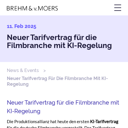
Skip
to
main
content
11. Feb 2025
Neuer Tarifvertrag für die
Filmbranche mit KI-Regelung
News & Events
Breadcrumb
Neuer Tarifvertrag Für Die Filmbranche Mit KI-
Regelung
Title
Neuer Tarifvertrag für die Filmbranche mit
KI-Regelung
Text
Die Produktionsallianz hat heute den ersten
KI-Tarifvertrag
für die deutsche Filmbranche vorgestellt. Der Tarifvertrag