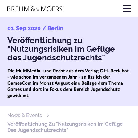
Skip
to
main
content
01. Sep 2020
/ Berlin
Veröffentlichung zu
"Nutzungsrisiken im Gefüge
des Jugendschutzrechts"
Die MultiMedia- und Recht aus dem Verlag C.H. Beck hat
- wie schon im vergangenen Jahr - anlässlich der
GamesCom im Monat August eine Beilage dem Thema
Games und dort im Fokus dem Bereich Jugendschutz
gewidmet.
News & Events
Breadcrumb
Veröffentlichung Zu "Nutzungsrisiken Im Gefüge
Des Jugendschutzrechts"