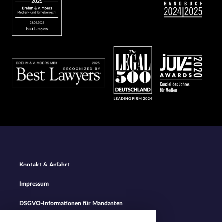
Bild
Bild
Bild
Footer
Kontakt & Anfahrt
Navigation
Impressum
DSGVO-Informationen für Mandanten