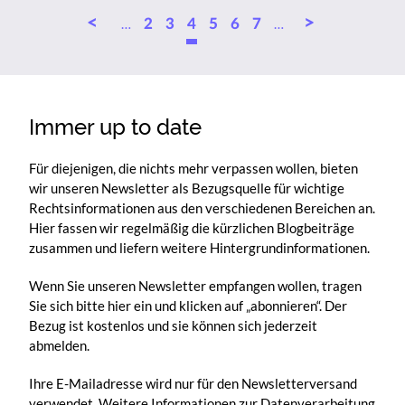
Pagination
…
Page
Page
Aktuelle
Page
Page
Page
…
2
3
4
5
6
7
Seite
Immer up to date
Für diejenigen, die nichts mehr verpassen wollen, bieten
wir unseren Newsletter als Bezugsquelle für wichtige
Rechtsinformationen aus den verschiedenen Bereichen an.
Hier fassen wir regelmäßig die kürzlichen Blogbeiträge
zusammen und liefern weitere Hintergrundinformationen.
Wenn Sie unseren Newsletter empfangen wollen, tragen
Sie sich bitte hier ein und klicken auf „abonnieren“. Der
Bezug ist kostenlos und sie können sich jederzeit
abmelden.
Ihre E-Mailadresse wird nur für den Newsletterversand
verwendet. Weitere Informationen zur Datenverarbeitung