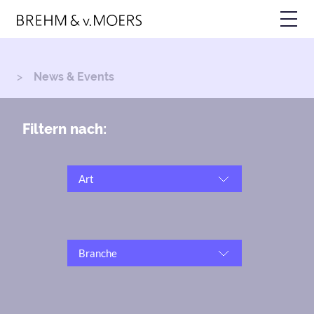
Skip
to
main
content
News & Events
Breadcrumb
Filtern nach:
Art
Branche