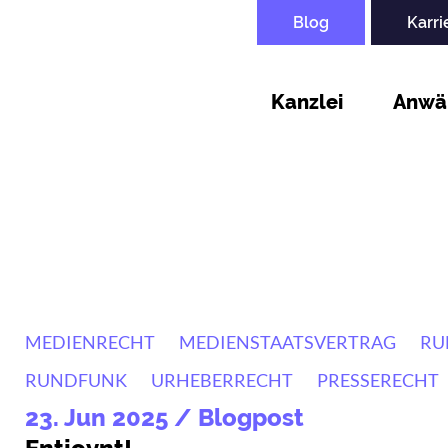
Upper
Blog
Karri
Navigation
Kanzlei
Anwä
MEDIENRECHT
MEDIENSTAATSVERTRAG
RU
RUNDFUNK
URHEBERRECHT
PRESSERECHT
23. Jun 2025
/ Blogpost