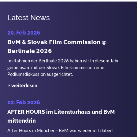
Latest News
20. Feb 2026
𝗕𝘃𝗠 & 𝗦𝗹𝗼𝘃𝗮𝗸 𝗙𝗶𝗹𝗺 𝗖𝗼𝗺𝗺𝗶𝘀𝘀𝗶𝗼𝗻 @
𝗕𝗲𝗿𝗹𝗶𝗻𝗮𝗹𝗲 𝟮𝟬𝟮𝟲
Im Rahmen der Berlinale 2026 haben wir in diesem Jahr
gemeinsam mit der Slovak Film Commission eine
Podiumsdiskussion ausgerichtet.
> weiterlesen
02. Feb 2026
AFTER HOURS im Literaturhaus und BvM
mittendrin
After Hours in München - BvM war wieder mit dabei!