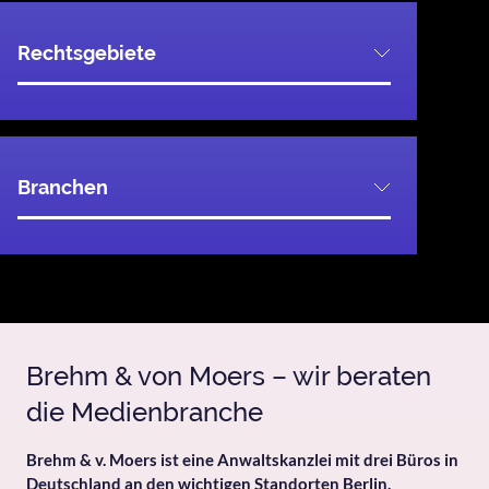
Rechtsgebiete
Verbraucherschutz, Wettbewerbs- und Werberecht
Branchen
Brehm & von Moers – wir beraten
die Medienbranche
Brehm & v. Moers ist eine Anwaltskanzlei mit drei Büros in
Deutschland an den wichtigen Standorten Berlin,