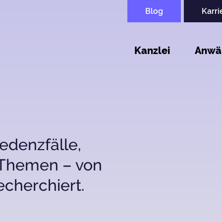
Upper
Blog
Karri
Navigation
Kanzlei
Anwä
edenzfälle,
 Themen – von
echerchiert.