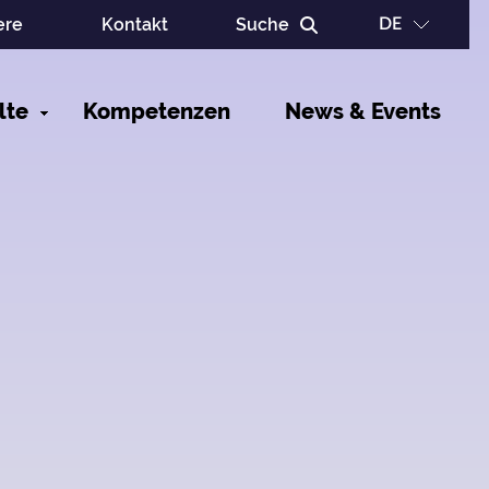
ere
Kontakt
Suche
DE
Ma
lte
Kompetenzen
News & Events
na