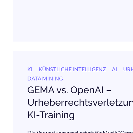
KI
KÜNSTLICHE INTELLIGENZ
AI
UR
DATA MINING
GEMA vs. OpenAI –
Urheberrechtsverletzu
KI-Training
Die Verwertungsgesellschaft für Musik "Gema"