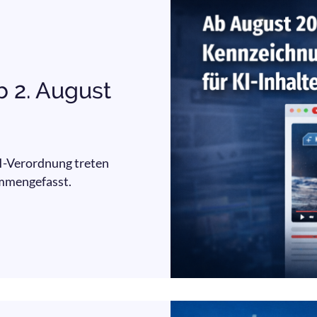
b 2. August
I-Verordnung treten
ammengefasst.