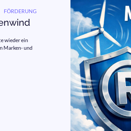
FÖRDERUNG
kenwind
e wieder ein
n Marken- und