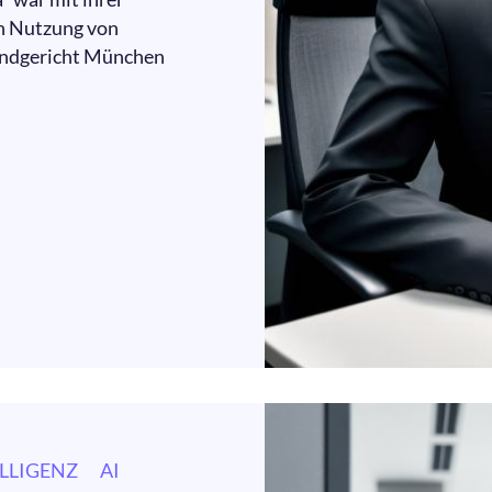
n Nutzung von
andgericht München
LLIGENZ
AI